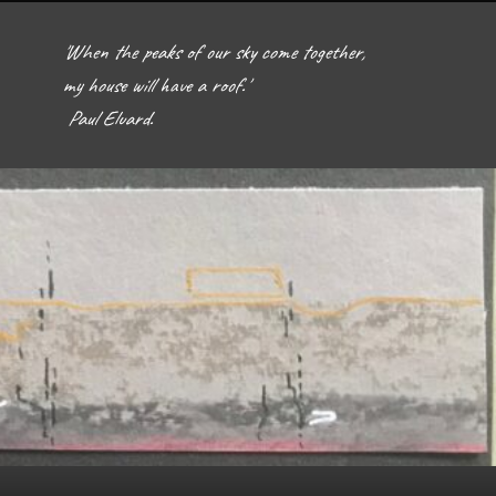
'When the peaks of our sky come together, 
my house will have a roof.'  

 Paul Eluard. 