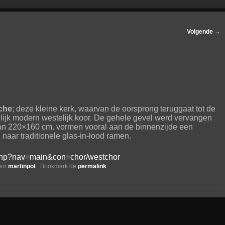
Volgende
→
che
; deze kleine kerk, waarvan de oorsprong teruggaat tot de
ijk modern westelijk koor. De gehele gevel werd vervangen
an 220×160 cm. vormen vooral aan de binnenzijde een
 naar traditionele glas-in-lood ramen.
x.php?nav=main&con=chor/westchor
oor
martinpot
. Bookmark de
permalink
.