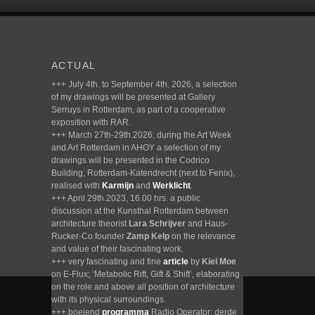
ACTUAL
+++ July 4th. to September 4th. 2026, a selection
of my drawings will be presented at Gallery
Serruys in Rotterdam, as part of a cooperative
exposition with RAR.
+++ March 27th-29th.2026; during the Art Week
and Art Rotterdam in AHOY a selection of my
drawings will be presented in the Codrico
Building, Rotterdam-Katendrecht (next to Fenix),
realised with
Karmijn
and
Werklicht
.
+++ April 29th.2023, 16.00 hrs. a public
discussion at the Kunsthal Rotterdam between
architecture theorist
Lara Schrijver
and Haus-
Rucker-Co founder
Zamp Kelp
on the relevance
and value of their fascinating work.
+++ very fascinating and fine
article
by
Kiel Moe
on E-Flux; ‘Metabolic Rift, Gift & Shift’, elaborating
on the role and above all position of architecture
with its physical surroundings.
+++ boeiend
programma
Radio Operator; derde