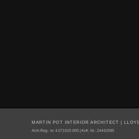
MARTIN POT INTERIOR ARCHITECT | LLOY
Arch.Reg.: nr. 4.071015.005 | KvK. Nr.: 24442095