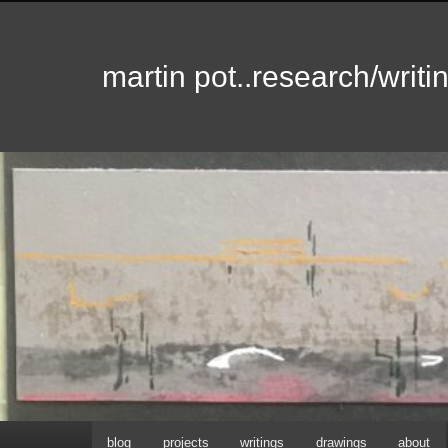
martin pot..research/writin
Hoofdmenu
blog
projects
writings
drawings
about
Spring