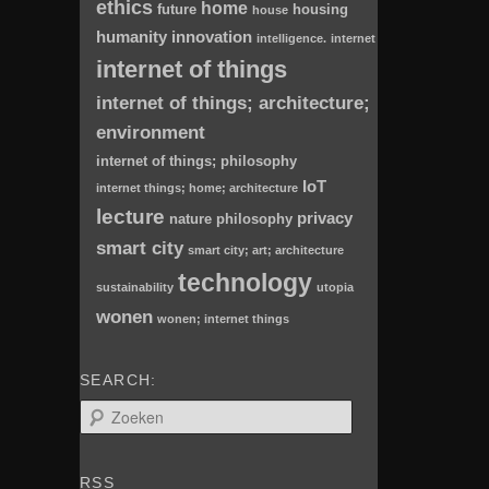
ethics
home
future
housing
house
humanity
innovation
intelligence.
internet
internet of things
internet of things; architecture;
environment
internet of things; philosophy
IoT
internet things; home; architecture
lecture
privacy
nature
philosophy
smart city
smart city; art; architecture
technology
sustainability
utopia
wonen
wonen; internet things
SEARCH:
Z
o
e
k
RSS