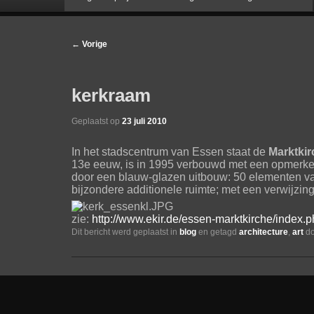
naar
Bericht
←
Vorige
navigatie
de
kerkraam
primaire
Geplaatst op
23 juli 2010
inhoud
In het stadscentrum van Essen staat de
Marktkir
13e eeuw, is in 1995 verbouwd met een opmerkel
door een blauw-glazen uitbouw: 50 elementen v
bijzondere additionele ruimte; met een verwijzing
zie:
http://www.ekir.de/essen-marktkirche/inde
Dit bericht werd geplaatst in
blog
en getagd
architecture
,
art
d