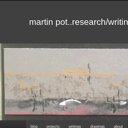
martin pot..research/writin
Hoofdmenu
blog
projects
writings
drawings
about
Spring