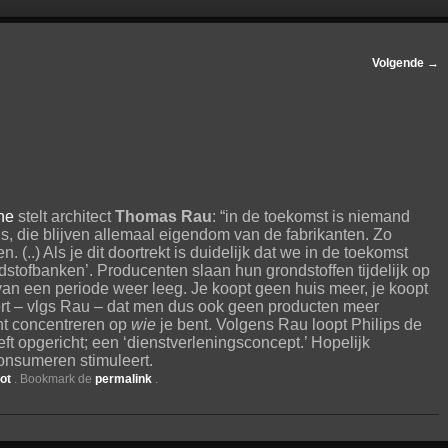
Volgende
→
ne
stelt architect
Thomas Rau
: “in de toekomst is niemand
s, die blijven allemaal eigendom van de fabrikanten. Zo
(..) Als je dit doortrekt is duidelijk dat we in de toekomst
stofbanken’. Producenten slaan hun grondstoffen tijdelijk op
van een periode weer leeg. Je koopt geen huis meer, je koopt
ert – vlgs Rau – dat men dus ook geen producten meer
unt concentreren op
wie
je bent. Volgens Rau loopt Philips de
ft opgericht; een ‘dienstverleningsconcept.’ Hopelijk
 consumeren stimuleert.
pot
. Bookmark de
permalink
.