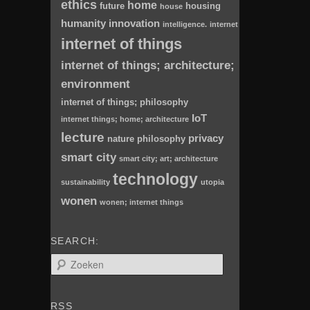
ethics
home
future
housing
house
humanity
innovation
intelligence.
internet
internet of things
internet of things; architecture;
environment
internet of things; philosophy
IoT
internet things; home; architecture
lecture
privacy
nature
philosophy
smart city
smart city; art; architecture
technology
sustainability
utopia
wonen
wonen; internet things
SEARCH:
Z
o
e
k
RSS