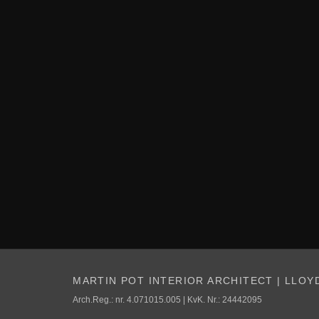
MARTIN POT INTERIOR ARCHITECT | LLOY
Arch.Reg.: nr. 4.071015.005 | KvK. Nr.: 24442095