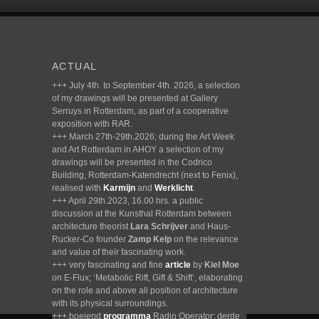
ACTUAL
+++ July 4th. to September 4th. 2026, a selection
of my drawings will be presented at Gallery
Serruys in Rotterdam, as part of a cooperative
exposition with RAR.
+++ March 27th-29th.2026; during the Art Week
and Art Rotterdam in AHOY a selection of my
drawings will be presented in the Codrico
Building, Rotterdam-Katendrecht (next to Fenix),
realised with
Karmijn
and
Werklicht
.
+++ April 29th.2023, 16.00 hrs. a public
discussion at the Kunsthal Rotterdam between
architecture theorist
Lara Schrijver
and Haus-
Rucker-Co founder
Zamp Kelp
on the relevance
and value of their fascinating work.
+++ very fascinating and fine
article
by
Kiel Moe
on E-Flux; ‘Metabolic Rift, Gift & Shift’, elaborating
on the role and above all position of architecture
with its physical surroundings.
+++ boeiend
programma
Radio Operator; derde