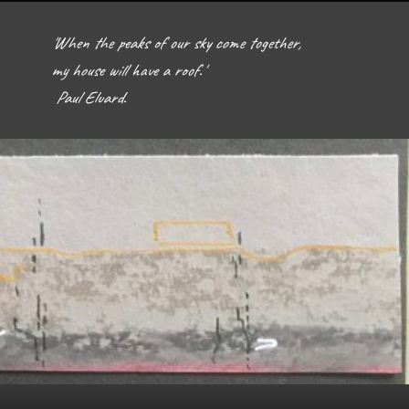
'When the peaks of our sky come together, 
my house will have a roof.'  

 Paul Eluard. 