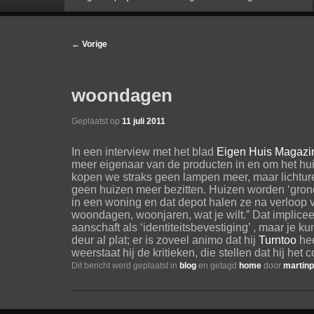
naar
Bericht
←
Vorige
navigatie
de
woondagen
primaire
Geplaatst op
11 juli 2011
inhoud
In een interview met het blad
Eigen Huis Magazi
meer eigenaar van de producten in en om het hui
kopen we straks geen lampen meer, maar lichturen. 
geen huizen meer bezitten. Huizen worden ‘grond
in een woning en dat depot halen ze na verloop 
woondagen, woonjaren, wat je wilt.” Dat implice
aanschaft als ‘identiteitsbevestiging’ , maar je k
deur al plat; er is zoveel animo dat hij
Turntoo
hee
weerstaat hij de kritieken, die stellen dat hij het
Dit bericht werd geplaatst in
blog
en getagd
home
door
martin